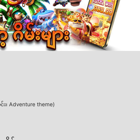
ိုင်း၊ Adventure theme)