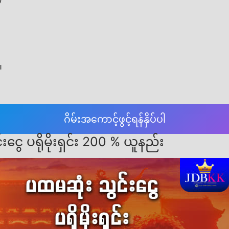
။
ဂိမ်းအကောင့်ဖွင့်ရန်နှိပ်ပါ
ေ ပရိုမိုးရှင်း 200 % ယူနည်း