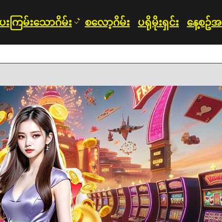
းကြမ်းသောဂိမ်း
စလော့ဂိမ်း
ပရိုမိုးရှင်း
နေ့စဥ်အ