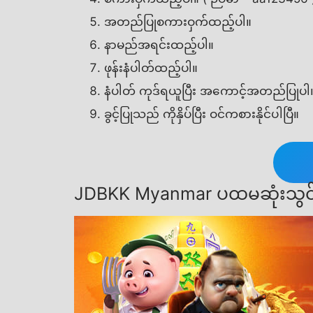
အတည်ပြုစကားဝှက်ထည့်ပါ။
နာမည်အရင်းထည့်ပါ။
ဖုန်းနံပါတ်ထည့်ပါ။
နံပါတ် ကုဒ်ရယူပြီး အကောင့်အတည်ပြုပါ
ခွင့်ပြုသည် ကိုနှိပ်ပြီး ဝင်ကစားနိုင်ပါပြီ။
JDBKK Myanmar ပထမဆုံးသွင်းငွ