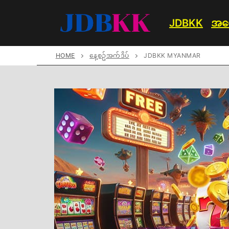
Skip
to
JDBKK
အပေ
content
HOME
နေ့စဥ်အက်ဒိပ်
JDBKK MYANMAR