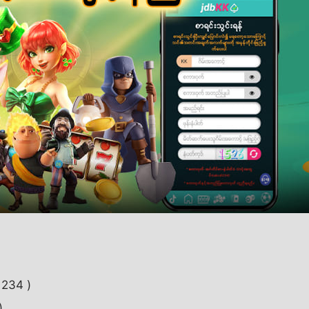
1234 )
)