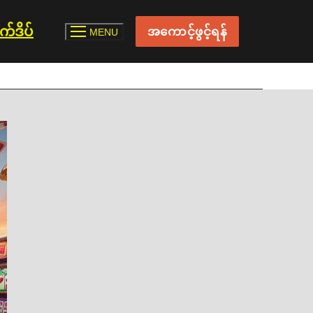
က်ဒိပ်
အကောင့်ဖွင့်ရန်
MENU