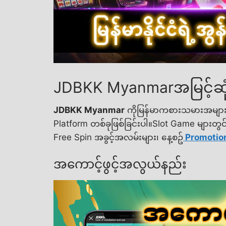
JDBKK Myanmarအမြင့်ဆုံးအ
JDBKK Myanmar
ကိုမြန်မာကစားသမားအများစ
Platform တစ်ခုဖြစ်ခြင်းပါ။Slot Game များတွင် 
Free Spin အခွင့်အလမ်းများ၊ နေ့စဥ်
Promotio
အကောင့်ဖွင့်အလွယ်နည်း