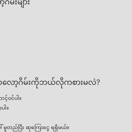
ဂိမ်းများ
 စလော့ဂိမ်းကိုဘယ်လိုကစားမလဲ?
ာင့်ဝင်ပါ။
ေးပါ။
် မူတည်ပြီး ဆုကြေးငွေ ရရှိမယ်။