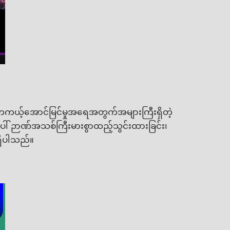
ကယ့်အောင်မြင်မှုအရေအတွက်အများကြီးရှိတဲ့
ှုအပေါ် ဉာဏ်အသစ်ကြီးမားစွာထည့်သွင်းထားခြင်း၊
ရှိပါသည်။