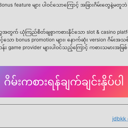
, Bonus feature များ ပါဝင်သောကြောင့် အခြားဂိမ်းတွေနဲ့မတ
တွက် ယုံကြည်စိတ်ချစွာကစားနိုင်သော slot & casino plat
သော bonus promotion များ၊ နောက်ဆုံး version ဂိမ်းအသစ်မျ
်တန်း game provider များပါဝင်သည့်ကြောင့် ကစားသမားအဖြစ် အ
ဂိမ်းကစားရန်ချက်ချင်းနှိပ်ပါ
Next
jdbkk
post: