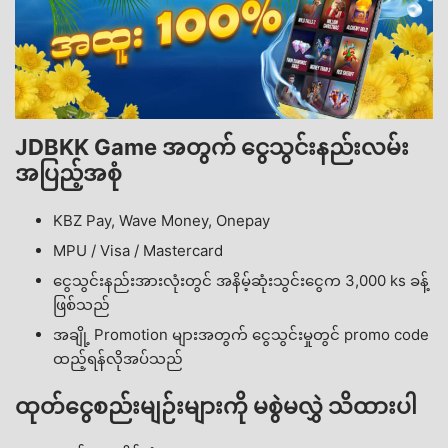
JDBKK Game အတွက် ငွေသွင်းနည်းလမ်း
အပြည့်အစုံ
KBZ Pay, Wave Money, Onepay
MPU / Visa / Mastercard
ငွေသွင်းနည်းအားလုံးတွင် အနိမ့်ဆုံးသွင်းငွေက 3,000 ks ခန့်
ဖြစ်သည်
အချို့ Promotion များအတွက် ငွေသွင်းမှုတွင် promo code
ထည့်ရန်လိုအပ်သည်
ထုတ်ငွေစည်းမျဉ်းများကို မစွဲမလွှဲ သိထားပါ