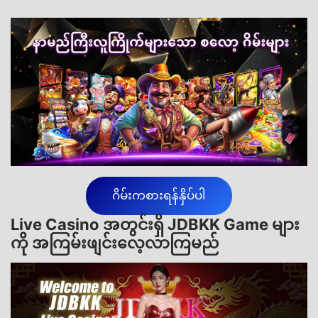
ဂိမ်းကစားရန်နှိပ်ပါ
Live Casino အတွင်းရှိ JDBKK Game များ
ကို အကြမ်းဖျင်းလေ့လာကြမည်