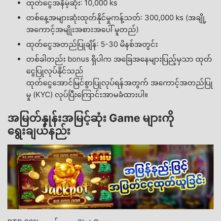
ထုတ်ငွေအနိမ့်ဆုံး: 10,000 ks
တစ်နေ့အများဆုံးထုတ်နိုင်မှုကန့်သတ်: 300,000 ks (အချို့
အကောင့်အမျိုးအစားအပေါ် မူတည်)
ထုတ်ငွေအတည်ပြုချိန်: 5-30 မိနစ်အတွင်း
တစ်ခါတည်း bonus ရှိပါက အခြေအနေများပြည့်မှသာ ထုတ်
ငွေပြုလုပ်နိုင်သည်
ထုတ်ငွေအောင်မြင်စွာပြုလုပ်ရန်အတွက် အကောင့်အတည်ပြု
မှု (KYC) လုပ်ပြီးကြောင်းအာမခံထားပါ။
အမြတ်နှုန်းအမြင့်ဆုံး Game များကို
ရွေးချယ်နည်း