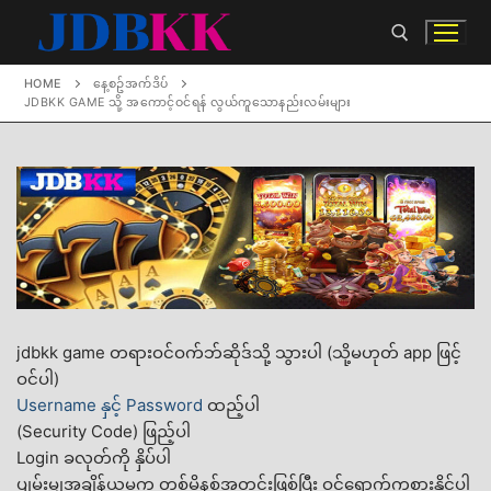
Skip
to
content
HOME
နေ့စဥ်အက်ဒိပ်
JDBKK GAME သို့ အကောင့်ဝင်ရန် လွယ်ကူသောနည်းလမ်းများ
Search for:
jdbkk game တရားဝင်ဝက်ဘ်ဆိုဒ်သို့ သွားပါ (သို့မဟုတ် app ဖြင့်
ဝင်ပါ)
Username နှင့် Password
ထည့်ပါ
(Security Code) ဖြည့်ပါ
Login ခလုတ်ကို နှိပ်ပါ
ပျမ်းမျှအချိန်ယူမှုက တစ်မိနစ်အတွင်းဖြစ်ပြီး ဝင်ရောက်ကစားနိုင်ပါ